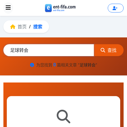
首页
搜索
查找
0
为您找到
篇相关文章
"足球转会"