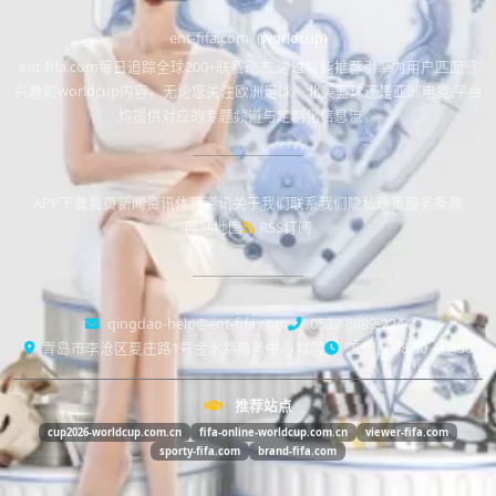
ent-fifa.com
(worldcup)
ent-fifa.com每日追踪全球200+联赛动态,通过智能推荐引擎为用户匹配感
兴趣的worldcup内容。无论您关注欧洲足球、北美篮球还是亚洲电竞,平台
均提供对应的专题频道与定制化信息流。
APP下载
首页
新闻资讯
体育资讯
关于我们
联系我们
隐私政策
服务条款
网站地图
RSS订阅
qingdao-help@ent-fifa.com
0532-8899-2244
青岛市李沧区夏庄路1号金水路商务中心12层
工作日 08:30 - 17:30
推荐站点
cup2026-worldcup.com.cn
fifa-online-worldcup.com.cn
viewer-fifa.com
sporty-fifa.com
brand-fifa.com