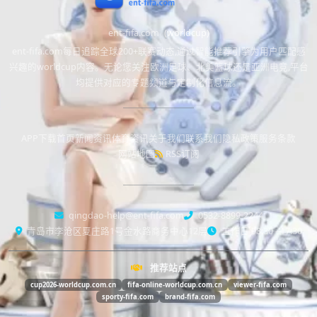
ent-fifa.com
(worldcup)
ent-fifa.com每日追踪全球200+联赛动态,通过智能推荐引擎为用户匹配感
兴趣的worldcup内容。无论您关注欧洲足球、北美篮球还是亚洲电竞,平台
均提供对应的专题频道与定制化信息流。
APP下载
首页
新闻资讯
体育资讯
关于我们
联系我们
隐私政策
服务条款
网站地图
RSS订阅
qingdao-help@ent-fifa.com
0532-8899-2244
青岛市李沧区夏庄路1号金水路商务中心12层
工作日 08:30 - 17:30
推荐站点
cup2026-worldcup.com.cn
fifa-online-worldcup.com.cn
viewer-fifa.com
sporty-fifa.com
brand-fifa.com