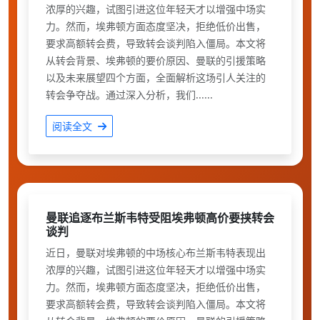
浓厚的兴趣，试图引进这位年轻天才以增强中场实
力。然而，埃弗顿方面态度坚决，拒绝低价出售，
要求高额转会费，导致转会谈判陷入僵局。本文将
从转会背景、埃弗顿的要价原因、曼联的引援策略
以及未来展望四个方面，全面解析这场引人关注的
转会争夺战。通过深入分析，我们......
阅读全文
曼联追逐布兰斯韦特受阻埃弗顿高价要挟转会
谈判
近日，曼联对埃弗顿的中场核心布兰斯韦特表现出
浓厚的兴趣，试图引进这位年轻天才以增强中场实
力。然而，埃弗顿方面态度坚决，拒绝低价出售，
要求高额转会费，导致转会谈判陷入僵局。本文将