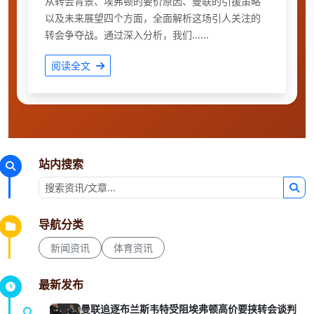
从转会背景、埃弗顿的要价原因、曼联的引援策略
以及未来展望四个方面，全面解析这场引人关注的
转会争夺战。通过深入分析，我们......
阅读全文
站内搜索
导航分类
新闻资讯
体育资讯
最新发布
曼联追逐布兰斯韦特受阻埃弗顿高价要挟转会谈判