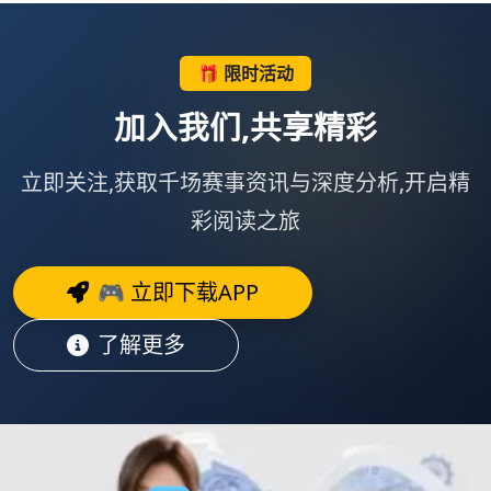
🎁 限时活动
加入我们,共享精彩
立即关注,获取千场赛事资讯与深度分析,开启精
彩阅读之旅
🎮 立即下载APP
了解更多