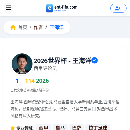
首页
作者
王海洋
2026世界杯 - 王海洋
西甲评论员
1
114
2026
已发文章
总阅读量
入驻年份
王海洋,西甲资深评论员,马德里自治大学新闻系毕业,西班牙语
流利。长期现场跟踪皇马、巴萨、马竞三支豪门,对西甲战术
风格有深入研究。
西甲
皇马
巴萨
拉丁足球
专业领域: