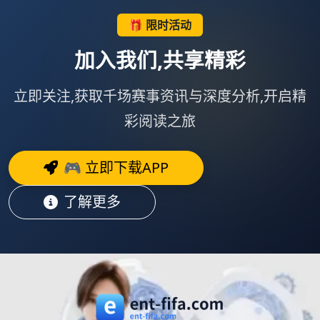
🎁 限时活动
加入我们,共享精彩
立即关注,获取千场赛事资讯与深度分析,开启精
彩阅读之旅
🎮 立即下载APP
了解更多